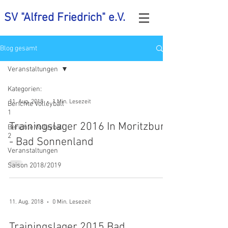
SV "Alfred Friedrich" e.V.
Blog gesamt
Veranstaltungen
Kategorien:
11. Aug. 2018
1 Min. Lesezeit
Berichte Volleyball
1
Trainingslager 2016 In Moritzburg
Berichte Volleyball
2
- Bad Sonnenland
Veranstaltungen
Saison 2018/2019
11. Aug. 2018
0 Min. Lesezeit
Trainingslager 2015 Bad