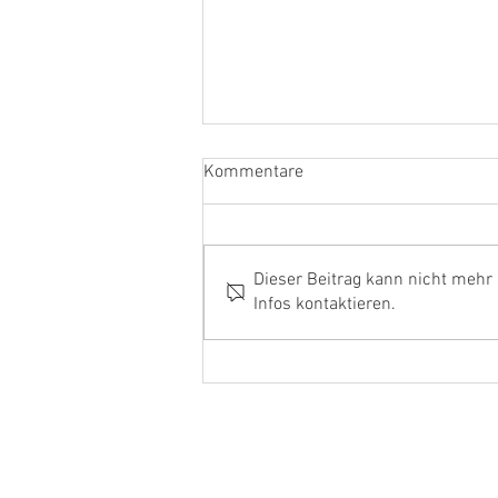
Trainingslager 2016 In
Kommentare
Moritzburg - Bad Sonnenland
Hochsommerwetter im
Spätsommer...
Dieser Beitrag kann nicht mehr
Infos kontaktieren.