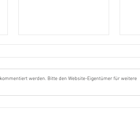
Trainingslager 2015 Bad
Trai
Sonnenland
Sonn
 kommentiert werden. Bitte den Website-Eigentümer für weitere
Impressum
Datenschutz