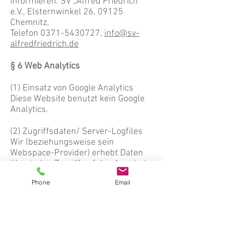
informieren: SV „Alfred Friedrich“
e.V., Elsternwinkel 26, 09125
Chemnitz,
Telefon
0371-5430727
,
info@sv-
alfredfriedrich.de
§ 6 Web Analytics
(1) Einsatz von Google Analytics
Diese Website benutzt kein Google
Analytics.
(2) Zugriffsdaten/ Server-Logfiles
Wir (beziehungsweise sein
Webspace-Provider) erhebt Daten
über jeden Zugriff auf das Angebot
(so genannte Serverlogfiles). Zu den
Phone
Email
Zugriffsdaten gehören:
Einige Angaben über Ihre
Computerhardware und Software
werden automatisch von uns
gesammelt, dazu gehören Ihre IP-