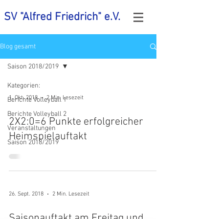
SV "Alfred Friedrich" e.V.
Blog gesamt
Saison 2018/2019
Kategorien:
1. Okt. 2018
2 Min. Lesezeit
Berichte Volleyball 1
Berichte Volleyball 2
2X2:0=6 Punkte erfolgreicher
Veranstaltungen
Heimspielauftakt
Saison 2018/2019
26. Sept. 2018
2 Min. Lesezeit
Saisonauftakt am Freitag und