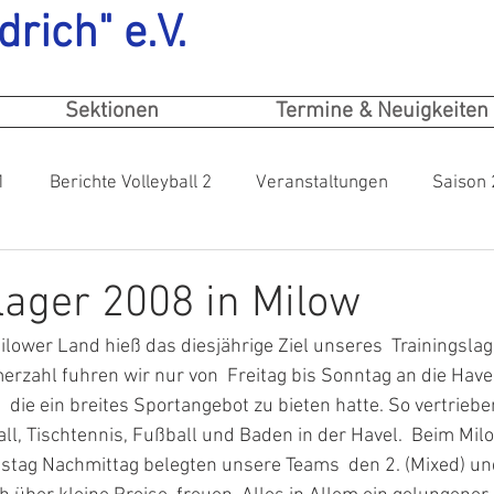
drich" e.V.
Sektionen
Termine & Neuigkeiten
1
Berichte Volleyball 2
Veranstaltungen
Saison
lager 2008 in Milow
lower Land hieß das diesjährige Ziel unseres  Trainingsla
erzahl fuhren wir nur von  Freitag bis Sonntag an die Have
 die ein breites Sportangebot zu bieten hatte. So vertrieben
all, Tischtennis, Fußball und Baden in der Havel.  Beim Mil
tag Nachmittag belegten unsere Teams  den 2. (Mixed) und