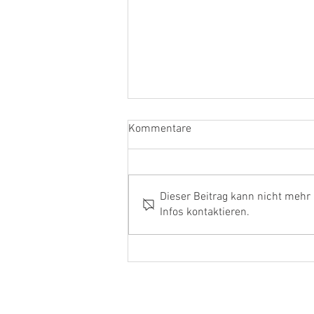
Trainingslager 2016 In
Kommentare
Moritzburg - Bad Sonnenland
Hochsommerwetter im
Spätsommer...
Dieser Beitrag kann nicht mehr
Infos kontaktieren.