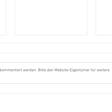
Trainingslager 2015 Bad
Trai
Sonnenland
Sonn
 kommentiert werden. Bitte den Website-Eigentümer für weitere
Impressum
Datenschutz