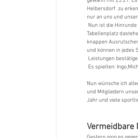
gewann mit 25:21. Es 
Helbersdorf  zu erke
nur an uns und unse
 Nun ist die Hinrunde vorbei und wir können mit einem breiten Grinsen auf  dem zweiten 
Tabellenplatz dastehe
knappen Ausrutscher 
und können in jedes 
 Leistungen bestätig
 Es spielten: Ingo,Mi
Nun wünsche ich alle
und Mitgliedern unser
Jahr und viele sportl
Vermeidbare 
Gestern ging es gegen