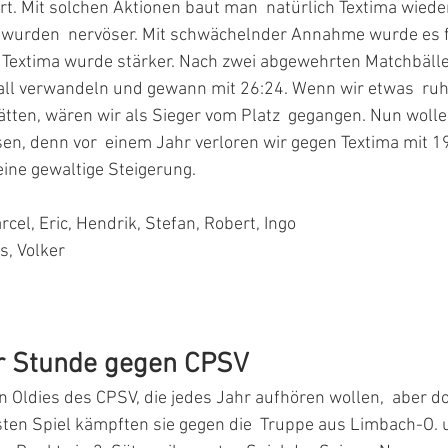
ert. Mit solchen Aktionen baut man  natürlich Textima wieder
wurden  nervöser. Mit schwächelnder Annahme wurde es f
Textima wurde stärker. Nach zwei abgewehrten Matchbälle
Ball verwandeln und gewann mit 26:24. Wenn wir etwas  ruh
ätten, wären wir als Sieger vom Platz  gegangen. Nun wolle
en, denn vor  einem Jahr verloren wir gegen Textima mit 1
 eine gewaltige Steigerung.
rcel, Eric, Hendrik, Stefan, Robert, Ingo
s, Volker
er Stunde gegen CPSV
n Oldies des CPSV, die jedes Jahr aufhören wollen,  aber 
sten Spiel kämpften sie gegen die  Truppe aus Limbach-O.