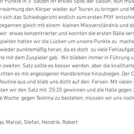
r Punkte in 3  Sätzen ihr erstes Spiel der Saison. Nun mus
Erwärmung den Körper wieder auf Touren zu bringen und Mo
ich das Schiedsgericht endlich zum ersten Pfiff  entschie
begannen gleich mit einem  kleinen Missverständnis und der
 wir  etwas konzentrierter und konnten die ersten Bälle ve
spielten hatten wir die Lücken um unsere Punkte zu  mach
ieder punktemäßig heran, da es doch  zu viele Fehlaufga
 mit dem Zuspieler gab.  Wir blieben immer in Führung 
m zweiten  Satz sollte es besser werden, aber die knallharte
uchten es mit angezogener Handbremse hinzubiegen. Der CP
outine aus und blieb uns dicht auf den  Fersen. Mit vielen 
ten wir den Satz mit  25:20 gewinnen und die Halle gegen 
e Woche  gegen Textima zu bestehen, müssen wir uns noch
go, Marcel, Stefan, Hendrik, Robert