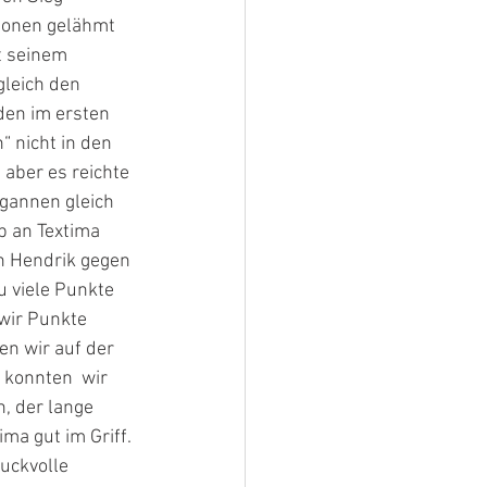
tionen gelähmt 
t seinem 
leich den  
den im ersten 
 nicht in den 
 aber es reichte 
gannen gleich 
p an Textima 
n Hendrik gegen 
u viele Punkte 
wir Punkte 
n wir auf der 
 konnten  wir 
, der lange 
ma gut im Griff. 
uckvolle 