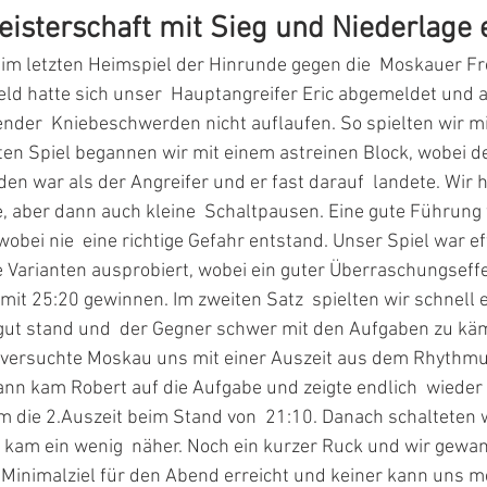
isterschaft mit Sieg und Niederlage 
 im letzten Heimspiel der Hinrunde gegen die  Moskauer F
feld hatte sich unser  Hauptangreifer Eric abgemeldet und 
der  Kniebeschwerden nicht auflaufen. So spielten wir mi
ten Spiel begannen wir mit einem astreinen Block, wobei der
en war als der Angreifer und er fast darauf  landete. Wir 
e, aber dann auch kleine  Schaltpausen. Eine gute Führung
, wobei nie  eine richtige Gefahr entstand. Unser Spiel war ef
Varianten ausprobiert, wobei ein guter Überraschungseffek
mit 25:20 gewinnen. Im zweiten Satz  spielten wir schnell 
 gut stand und  der Gegner schwer mit den Aufgaben zu käm
 versuchte Moskau uns mit einer Auszeit aus dem Rhythmus
Dann kam Robert auf die Aufgabe und zeigte endlich  wieder 
 die 2.Auszeit beim Stand von  21:10. Danach schalteten w
kam ein wenig  näher. Noch ein kurzer Ruck und wir gewan
 Minimalziel für den Abend erreicht und keiner kann uns m