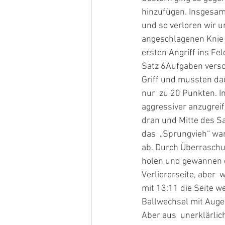
hinzufügen. Insgesamt
und so verloren wir u
angeschlagenen Knie  
ersten Angriff ins Fe
Satz 6Aufgaben versc
Griff und mussten dad
nur  zu 20 Punkten. I
aggressiver anzugreif
dran und Mitte des Sa
das  „Sprungvieh“ war
ab. Durch Überraschu
holen und gewannen d
Verliererseite, aber  
mit 13:11 die Seite w
Ballwechsel mit Auge f
Aber aus  unerklärli