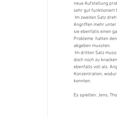
neue Aufstellung prob
sehr gut funktioniert 
 Im zweiten Satz drehte der SSV III dann allerdings etwas mehr auf und  setzte uns mit starken 
Angriffen mehr unter 
sie ebenfalls einen g
Probleme  hatten den
abgeben mussten.
 Im dritten Satz mussten wir uns also zusammenreißen und uns etwas  einfallen lassen, um sie 
doch noch zu knacken.
ebenfalls voll als  A
Konzentration, wodurc
konnten.
Es spielten: Jens, Th