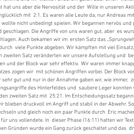
 hat uns aber die Nervosität und der  Wille in unseren Ak
nglücklich mit  2:1. Es waren alle Leute da, nur Andreas mi
wollte nicht unbedingt spielen. Wir begannen nervös und g
ld geschlagen. Die Angriffe von uns waren gut, aber  es wur
hlagen. Auch bekamen wir im  ersten Satz das „Sprungvieh“
urch  viele Punkte abgeben. Wir kämpften mit viel Einsatz,
m zweiten Satz veränderten wir unsere Aufstellung und  be
en und der Block war sehr effektiv.  Wir waren immer knap
tzes zogen wir  mit schönen Angriffen vorbei. Der Block vo
 sehr gut und nur in der Annahme gaben wir, wie immer,  z
ngsangriffe des Hinterfeldes und  saubere Leger konnten 
en zweiten Satz mit  25:21. Im Entscheidungssatz beganne
wir blieben druckvoll im Angriff und stabil in der Abwehr. So
echseln und gleich noch ein paar Punkte durch  Eric machen
ür uns vollendete. In  dieser Phase (16:11) hatten wir Texti
chen Gründen wurde ein Gang zurück geschaltet und das  dr