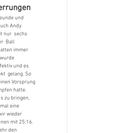
errungen 
reunde und 
auch Andy 
t nur  sechs 
  Ball 
hatten immer 
 wurde 
fektiv und es 
t  gelang. So 
einen Vorsprung 
pfen hatte. 
 zu bringen,  
mal eine 
ir wieder 
nen mit 25:16. 
ehr den  