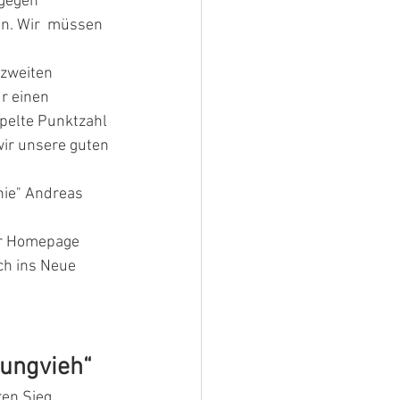
 gegen 
n. Wir  müssen 
r einen 
pelte Punktzahl 
ir unsere guten 
knie" Andreas
er Homepage 
ch ins Neue 
ungvieh“ 
en Sieg 