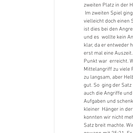
zweiten Platz in der 
 Im zweiten Spiel ging es gegen den Dauersieger Helbersdorf und wir  wollten versuchen 
vielleicht doch einen
ist dies bei den Ang
und es  wollte kein A
klar, da er entweder 
erst mal eine Auszeit
Punkt war  erreicht. 
Mittelangriff zu viel
zu langsam, aber Helb
gut. So  ging der Sat
auch die Angriffe und
Aufgaben und schenkt
kleiner  Hänger in d
konnten wir nicht meh
Satz breit machte. W