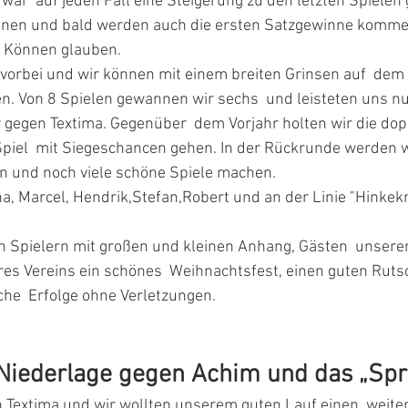
war  auf jeden Fall eine Steigerung zu den letzten Spielen
nnen und bald werden auch die ersten Satzgewinne komme
r Können glauben.
n. Von 8 Spielen gewannen wir sechs  und leisteten uns nu
gegen Textima. Gegenüber  dem Vorjahr holten wir die dop
Spiel  mit Siegeschancen gehen. In der Rückrunde werden w
en und noch viele schöne Spiele machen.
cha, Marcel, Hendrik,Stefan,Robert und an der Linie "Hinke
n Spielern mit großen und kleinen Anhang, Gästen  unser
es Vereins ein schönes  Weihnachtsfest, einen guten Ruts
iche  Erfolge ohne Verletzungen.
Niederlage gegen Achim und das „Spr
 Textima und wir wollten unserem guten Lauf einen  weiter