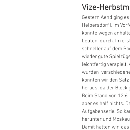
Vize-Herbstme
Gestern Aend ging es
Helbersdorf I. Im Vor
konnte wegen anhalten
Leuten  durch. Im ers
schneller auf dem Bod
wieder gute Spielzüg
leichtfertig verspielt
wurden  verschiedene 
konnten wir den Satz 
heraus, da der Block
Beim Stand von 12:6 
aber es half nichts. 
Aufgabenserie. So kam
herunter und Moskau 
Damit hatten wir  das