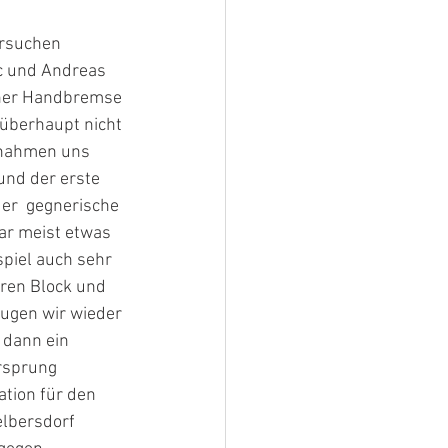
ic und Andreas 
ener Handbremse 
 überhaupt nicht 
r nahmen uns 
und der erste 
er  gegnerische 
ar meist etwas 
piel auch sehr 
eren Block und 
lugen wir wieder 
dann ein 
rsprung 
ation für den 
lbersdorf 