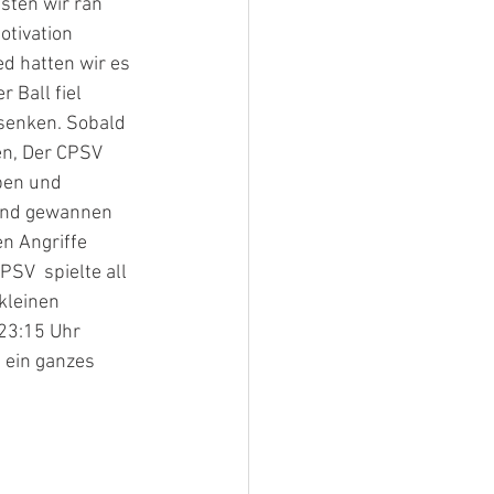
sten wir ran 
tivation  
d hatten wir es 
 Ball fiel 
rsenken. Sobald 
en, Der CPSV 
ben und 
und gewannen 
n Angriffe 
SV  spielte all 
kleinen 
23:15 Uhr 
 ein ganzes 