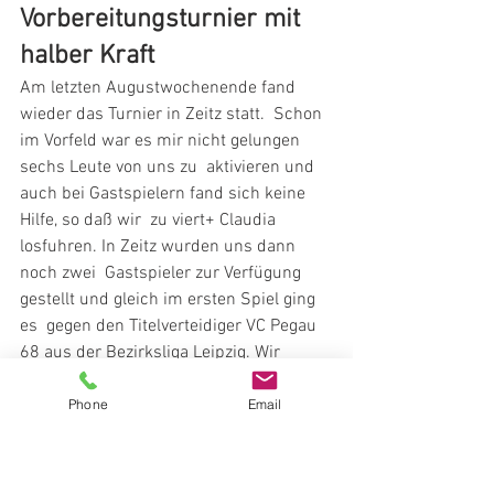
Vorbereitungsturnier mit 
halber Kraft
Am letzten Augustwochenende fand 
wieder das Turnier in Zeitz statt.  Schon 
im Vorfeld war es mir nicht gelungen 
sechs Leute von uns zu  aktivieren und 
auch bei Gastspielern fand sich keine 
Hilfe, so daß wir  zu viert+ Claudia 
losfuhren. In Zeitz wurden uns dann 
noch zwei  Gastspieler zur Verfügung 
gestellt und gleich im ersten Spiel ging 
es  gegen den Titelverteidiger VC Pegau 
68 aus der Bezirksliga Leipzig. Wir  
waren stark mit der Abstimmung 
beschäftigt und verloren in 2 Sätzen. Im  
Phone
Email
zweiten Gruppenspiel ging es gegen 
Motor Zeitz II. Dort fanden wir  besser 
ins Spiel und konnten auch gut 