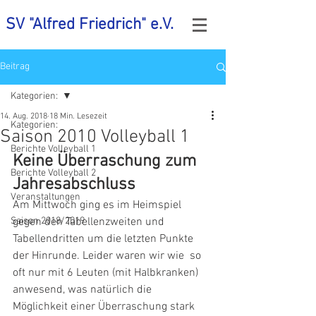
SV "Alfred Friedrich" e.V.
Beitrag
Kategorien:
14. Aug. 2018
18 Min. Lesezeit
Kategorien:
Saison 2010 Volleyball 1
Berichte Volleyball 1
Keine Überraschung zum 
Berichte Volleyball 2
Jahresabschluss
Veranstaltungen
Am Mittwoch ging es im Heimspiel 
Saison 2018/2019
gegen den Tabellenzweiten und  
Tabellendritten um die letzten Punkte 
der Hinrunde. Leider waren wir wie  so 
oft nur mit 6 Leuten (mit Halbkranken) 
anwesend, was natürlich die  
Möglichkeit einer Überraschung stark 