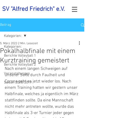
SV "Alfred Friedrich" e.V.
Beitrag
Kategorien:
5. März 2022
2 Min. Lesezeit
Kategorien:
Pokalhalbfinale mit einem
Berichte Volleyball 1
Kurztraining gemeistert
Berichte Volleyball 2
Nach einem langen Schweigen auf 
Veranstaltungen
unserer Seite durch Faulheit und 
Corona geht es jetzt wieder los. Nach 
Saison 2018/2019
einem Training hatten wir gestern unser 
Halbfinale, welches ja eigentlich im März 
stattfinden sollte. Da eine Mannschaft 
nicht mehr antreten wollte, wurde das 
Halbfinale als 3-er Turnier jeder gegen 