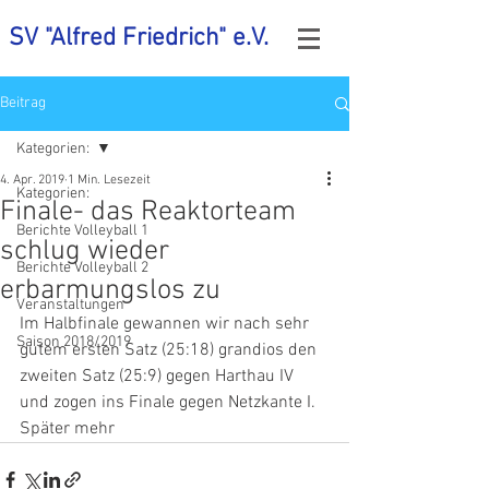
SV "Alfred Friedrich" e.V.
Beitrag
Kategorien:
4. Apr. 2019
1 Min. Lesezeit
Kategorien:
Finale- das Reaktorteam
Berichte Volleyball 1
schlug wieder
Berichte Volleyball 2
erbarmungslos zu
Veranstaltungen
Im Halbfinale gewannen wir nach sehr 
Saison 2018/2019
gutem ersten Satz (25:18) grandios den 
zweiten Satz (25:9) gegen Harthau IV 
und zogen ins Finale gegen Netzkante I. 
Später mehr